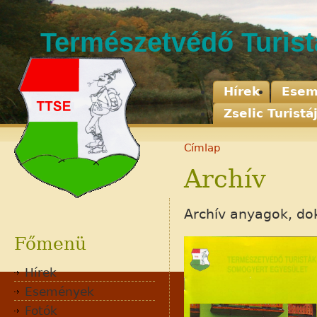
Természetvédő Turis
Hírek
Esem
Zselic Turistá
Címlap
Archív
Adatvédelem
Archív anyagok, d
Jognyilatkozat
Kapcsolat
Főmenü
Hírek
Események
Fotók