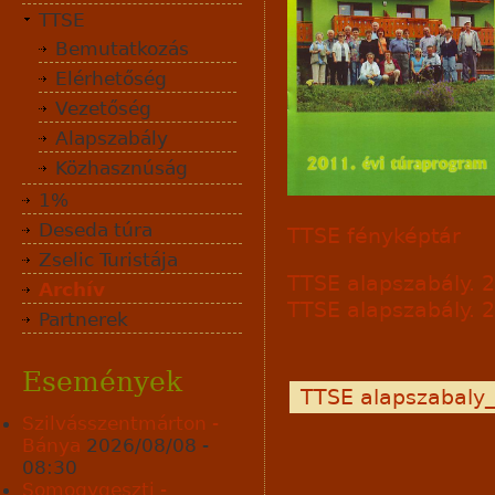
TTSE
Bemutatkozás
Elérhetőség
Vezetőség
Alapszabály
Közhasznúság
1%
Deseda túra
TTSE fényképtár
Zselic Turistája
TTSE alapszabály. 
Archív
TTSE alapszabály. 
Partnerek
Események
TTSE alapszabaly
Szilvásszentmárton -
Bánya
2026/08/08 -
08:30
Somogygeszti -