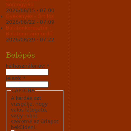
Somogyjád
2026/08/15 - 07:00
Gyékényes - Őrtilos
2026/08/22 - 07:09
Balatonkeresztúr -
Balatonmáriafürdő
2026/08/29 - 07:22
Belépés
Felhasználónév:
*
Jelszó:
*
CAPTCHA
A kérdés azt
vizsgálja, hogy
valós látogató,
vagy robot
szeretné az űrlapot
beküldeni.