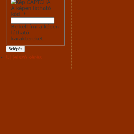
A képen látható
kód:
*
Be kell írni a képen
látható
karaktereket.
Új jelszó kérés