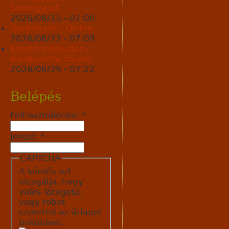
Somogyjád
2026/08/15 - 07:00
Gyékényes - Őrtilos
2026/08/22 - 07:09
Balatonkeresztúr -
Balatonmáriafürdő
2026/08/29 - 07:22
Belépés
Felhasználónév:
*
Jelszó:
*
CAPTCHA
A kérdés azt
vizsgálja, hogy
valós látogató,
vagy robot
szeretné az űrlapot
beküldeni.