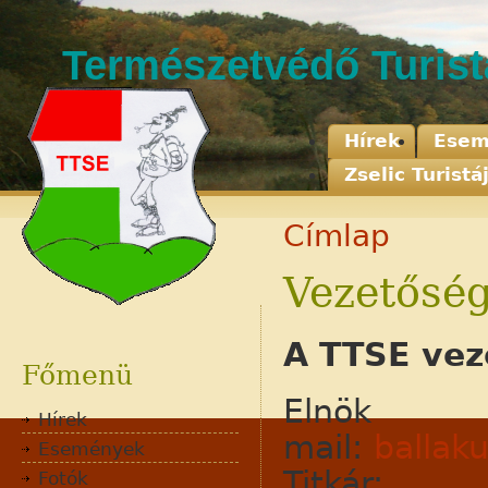
Természetvédő Turis
Hírek
Esem
Zselic Turistá
Címlap
Vezetősé
Adatvédelem
Jognyilatkozat
A TTSE vez
Kapcsolat
Főmenü
Elnök Luká
Hírek
mail:
ballak
Események
Titkár: A
Fotók