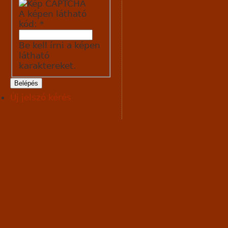
A képen látható
kód:
*
Be kell írni a képen
látható
karaktereket.
Új jelszó kérés