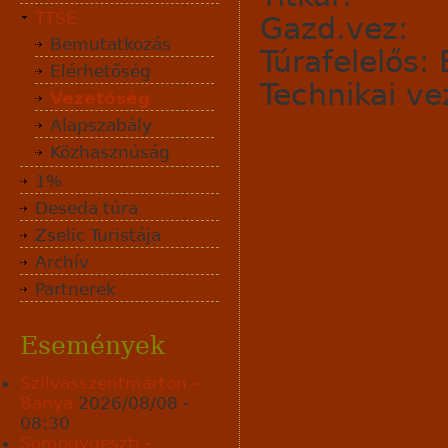
TTSE
Gazd.vez: F
Bemutatkozás
Túrafelelős:
Elérhetőség
Technikai vez
Vezetőség
Alapszabály
Közhasznúság
1%
Deseda túra
Zselic Turistája
Archív
Partnerek
Események
Szilvásszentmárton -
Bánya
2026/08/08 -
08:30
Somogygeszti -