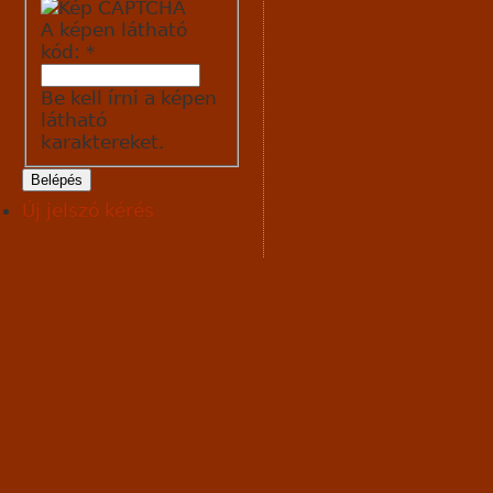
A képen látható
kód:
*
Be kell írni a képen
látható
karaktereket.
Új jelszó kérés