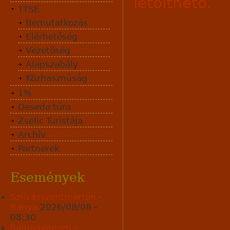
letölthető.
TTSE
Bemutatkozás
Elérhetőség
Vezetőség
Alapszabály
Közhasznúság
1%
Deseda túra
Zselic Turistája
Archív
Partnerek
Események
Szilvásszentmárton -
Bánya
2026/08/08 -
08:30
Somogygeszti -