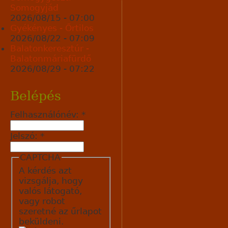
Somogyjád
2026/08/15 - 07:00
Gyékényes - Őrtilos
2026/08/22 - 07:09
Balatonkeresztúr -
Balatonmáriafürdő
2026/08/29 - 07:22
Belépés
Felhasználónév:
*
Jelszó:
*
CAPTCHA
A kérdés azt
vizsgálja, hogy
valós látogató,
vagy robot
szeretné az űrlapot
beküldeni.