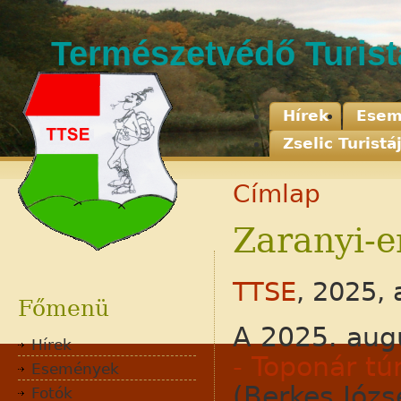
Természetvédő Turis
Hírek
Esem
Zselic Turistá
Címlap
Zaranyi-e
Adatvédelem
Jognyilatkozat
TTSE
, 2025, 
Kapcsolat
Főmenü
A 2025. aug
Hírek
- Toponár tú
Események
(Berkes Józse
Fotók