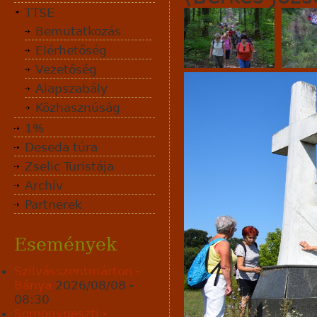
TTSE
Bemutatkozás
Elérhetőség
Vezetőség
Alapszabály
Közhasznúság
1%
Deseda túra
Zselic Turistája
Archív
Partnerek
Események
Szilvásszentmárton -
Bánya
2026/08/08 -
08:30
Somogygeszti -