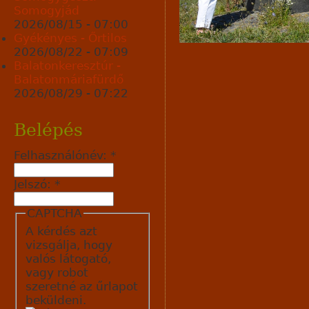
Somogyjád
2026/08/15 - 07:00
Gyékényes - Őrtilos
2026/08/22 - 07:09
Balatonkeresztúr -
Balatonmáriafürdő
2026/08/29 - 07:22
Belépés
Felhasználónév:
*
Jelszó:
*
CAPTCHA
A kérdés azt
vizsgálja, hogy
valós látogató,
vagy robot
szeretné az űrlapot
beküldeni.