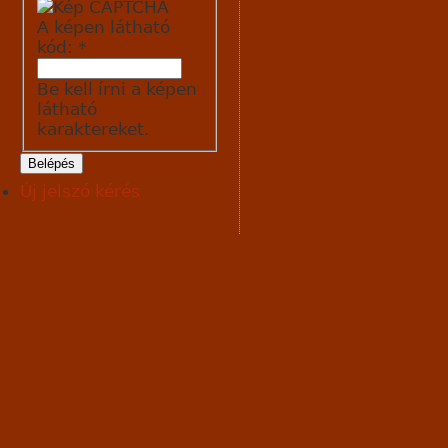
A képen látható
kód:
*
Be kell írni a képen
látható
karaktereket.
Új jelszó kérés