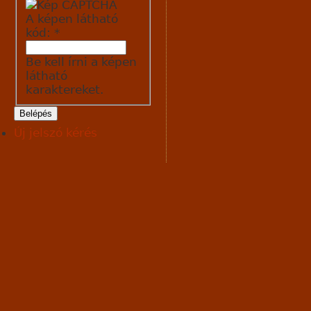
A képen látható
kód:
*
Be kell írni a képen
látható
karaktereket.
Új jelszó kérés