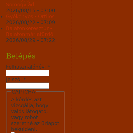
Somogyjád
2026/08/15 - 07:00
Gyékényes - Őrtilos
2026/08/22 - 07:09
Balatonkeresztúr -
Balatonmáriafürdő
2026/08/29 - 07:22
Belépés
Felhasználónév:
*
Jelszó:
*
CAPTCHA
A kérdés azt
vizsgálja, hogy
valós látogató,
vagy robot
szeretné az űrlapot
beküldeni.