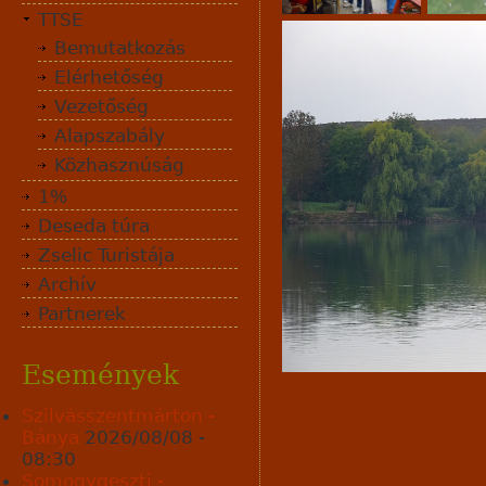
TTSE
Bemutatkozás
Elérhetőség
Vezetőség
Alapszabály
Közhasznúság
1%
Deseda túra
Zselic Turistája
Archív
Partnerek
Események
Szilvásszentmárton -
Bánya
2026/08/08 -
08:30
Somogygeszti -