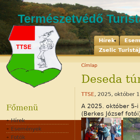
Természetvédő Turis
Hírek
Esem
Zselic Turistá
Címlap
Deseda túr
Adatvédelem
TTSE
, 2025, október 1
Jognyilatkozat
Kapcsolat
A 2025. október 5-
Főmenü
(Berkes József fotói
Hírek
Események
Fotók